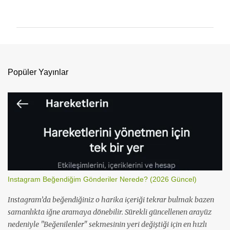
o
r
u
m
l
Popüler Yayınlar
a
r
Instagram Beğendiğim Gönderiler Nerede? (2026 Güncel)
Instagram’da beğendiğiniz o harika içeriği tekrar bulmak bazen
samanlıkta iğne aramaya dönebilir. Sürekli güncellenen arayüz
nedeniyle "Beğenilenler" sekmesinin yeri değiştiği için en hızlı