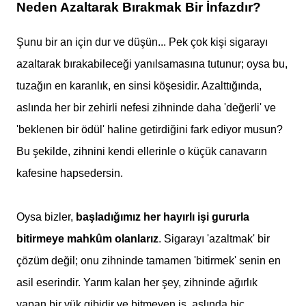
Neden Azaltarak Bırakmak Bir İnfazdır?
Şunu bir an için dur ve düşün... Pek çok kişi sigarayı
azaltarak bırakabileceği yanılsamasına tutunur; oysa bu,
tuzağın en karanlık, en sinsi köşesidir. Azalttığında,
aslında her bir zehirli nefesi zihninde daha 'değerli' ve
'beklenen bir ödül' haline getirdiğini fark ediyor musun?
Bu şekilde, zihnini kendi ellerinle o küçük canavarın
kafesine hapsedersin.
Oysa bizler,
başladığımız her hayırlı işi gururla
bitirmeye mahkûm olanlarız
. Sigarayı 'azaltmak' bir
çözüm değil; onu zihninde tamamen 'bitirmek' senin en
asil eserindir. Yarım kalan her şey, zihninde ağırlık
yapan bir yük gibidir ve bitmeyen iş, aslında hiç