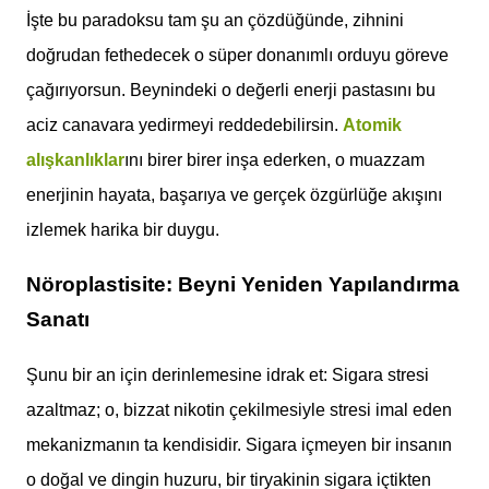
İşte bu paradoksu tam şu an çözdüğünde, zihnini
doğrudan fethedecek o süper donanımlı orduyu göreve
çağırıyorsun. Beynindeki o değerli enerji pastasını bu
aciz canavara yedirmeyi reddedebilirsin.
Atomik
alışkanlıklar
ını birer birer inşa ederken, o muazzam
enerjinin hayata, başarıya ve gerçek özgürlüğe akışını
izlemek harika bir duygu.
Nöroplastisite: Beyni Yeniden Yapılandırma
Sanatı
Şunu bir an için derinlemesine idrak et: Sigara stresi
azaltmaz; o, bizzat nikotin çekilmesiyle stresi imal eden
mekanizmanın ta kendisidir. Sigara içmeyen bir insanın
o doğal ve dingin huzuru, bir tiryakinin sigara içtikten