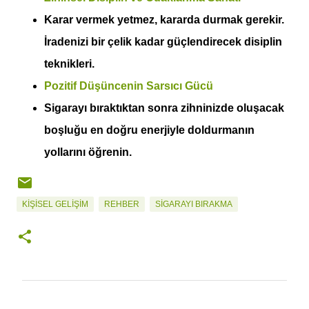
Karar vermek yetmez, kararda durmak gerekir.
İradenizi bir çelik kadar güçlendirecek disiplin
teknikleri.
Pozitif Düşüncenin Sarsıcı Gücü
Sigarayı bıraktıktan sonra zihninizde oluşacak
boşluğu en doğru enerjiyle doldurmanın
yollarını öğrenin.
KIŞISEL GELIŞIM
REHBER
SIGARAYI BIRAKMA
Y