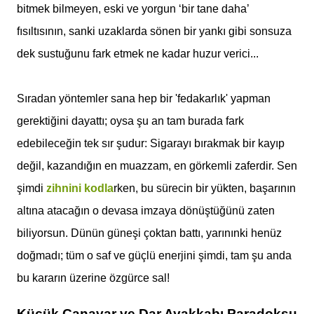
bitmek bilmeyen, eski ve yorgun ‘bir tane daha’
fısıltısının, sanki uzaklarda sönen bir yankı gibi sonsuza
dek sustuğunu fark etmek ne kadar huzur verici...
Sıradan yöntemler sana hep bir 'fedakarlık' yapman
gerektiğini dayattı; oysa şu an tam burada fark
edebileceğin tek sır şudur: Sigarayı bırakmak bir kayıp
değil, kazandığın en muazzam, en görkemli zaferdir. Sen
şimdi
zihnini kodla
rken, bu sürecin bir yükten, başarının
altına atacağın o devasa imzaya dönüştüğünü zaten
biliyorsun. Dünün güneşi çoktan battı, yarınınki henüz
doğmadı; tüm o saf ve güçlü enerjini şimdi, tam şu anda
bu kararın üzerine özgürce sal!
Küçük Canavar ve Dar Ayakkabı Paradoksu