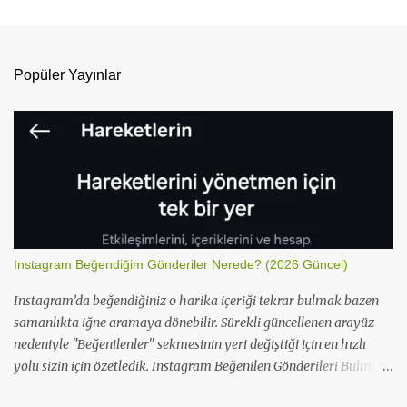
u
m
l
Popüler Yayınlar
a
r
Instagram Beğendiğim Gönderiler Nerede? (2026 Güncel)
Instagram’da beğendiğiniz o harika içeriği tekrar bulmak bazen
samanlıkta iğne aramaya dönebilir. Sürekli güncellenen arayüz
nedeniyle "Beğenilenler" sekmesinin yeri değiştiği için en hızlı
yolu sizin için özetledik. Instagram Beğenilen Gönderileri Bulma
Instagram, kullanıcı deneyimini artırmak için bu özelliği