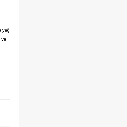
a yağ
k ve