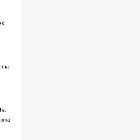
ek
tırma
aha
yapma