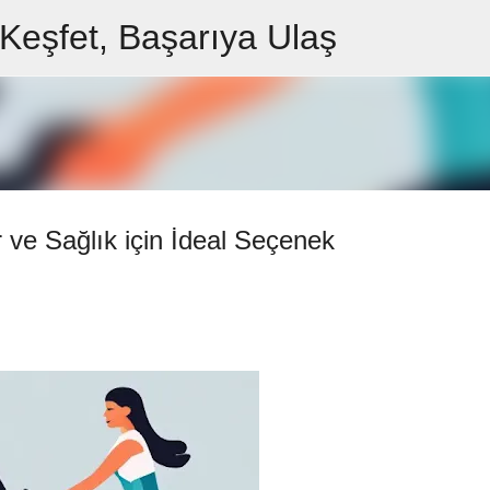
 Keşfet, Başarıya Ulaş
Ana içeriğe atla
 ve Sağlık için İdeal Seçenek