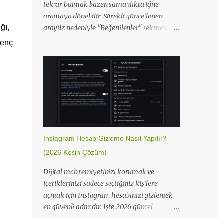
tekrar bulmak bazen samanlıkta iğne
aramaya dönebilir. Sürekli güncellenen
ğı,
arayüz nedeniyle "Beğenilenler" sekmesinin
yeri değiştiği için en hızlı yolu sizin için
renç
özetledik. Instagram Beğenilen Gönderileri
Bulma Instagram, kullanıcı deneyimini
artırmak için bu özelliği Hareketlerin
bölümü altına taşıdı. İşte hem mobilde hem
masaüstünde saniyeler içinde
beğendiklerinize ulaşma yolu: Instagram
Mobil Uygulamasında Adımlar Profil
simgenize dokunarak profil sayfanızı açın.
Instagram Hesap Gizleme Nasıl Yapılır?
Sağ üst köşedeki üç çizgili (menü) simgesine
(2026 Kesin Çözüm)
tıklayın. Açılan listeden Hareketlerin
sekmesine giriş yapın. Etkileşimle r
Dijital mahremiyetinizi korumak ve
seçeneğine dokunun. Beğenmeler kısmına
içeriklerinizi sadece seçtiğiniz kişilere
girerek tüm geçmiş beğenilerinizi
açmak için Instagram hesabınızı gizlemek
görüntüleyin. Instagram uygulamasında
en güvenli adımdır. İşte 2026 güncel
Hareketlerin menüsü üzerinden beğenilen