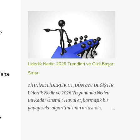
arayüzüyle profilinizi kilitlemenin en hızlı
gönderileri görüntüleme ekranı Instagram
yolu. Instagram Hesabını Gizli Yapma (Hızlı
Masaüstü (Web) Adımları Bilgisayarınızdan
Yöntem) Instagram'da gizlilik ayarları,
Instagram.com adresine gidin ve giriş yapın.
platformun sürekli güncellenen menü yapısı
Sol alt taraftaki Daha Fazla (üç çizgi)
nedeniyle zaman zaman yer değiştirebilir.
e
seçeneğine tıklayın. Hareket...
Aşağıdaki adımlar, en son uygulama
sürümüne göre optimize edilmiştir. Mobil
Uygulama Üzerinden Adımlar (iOS ve
Android) Kullanıcıların büyük çoğunluğu bu
Liderlik Nedir: 2026 Trendleri ve Gizli Başarı
işlemi uygulama üzerinden
Sırları
 daha
tamamlamaktadır. İşte 30 saniyede hesap
gizleme: Instagram uygulamasını açın ve
ZİHNİNE LİDERLİK ET, DÜNYAYI DEĞİŞTİR
sağ alt köşedeki Profil fotoğrafınıza
Liderlik Nedir ve 2026 Vizyonunda Neden
dokunun. Sağ üstteki Üç Çizgi (Menü )
Bu Kadar Önemli? Hayal et, karmaşık bir
ikonuna tıklayarak Ayarlar ve Gizlilik
yapay zeka algoritmasının ortasında,
sekmesine girin. " İçeriklerini kimler
nereye gideceğini bilemeyen binlerce veri
,
görebilir" başlığı altında bulunan Hesap
paketi var. Şimdi bu veri paketlerinin 2026 iş
Gizliliğ i seçeneğine dokunun. Gizli Hesap
dünyasındaki hibrit çalışanlar olduğunu
butonunu sağa kaydırarak aktif hale getirin.
düşün. Peki, liderlik nedir? Neden lidere