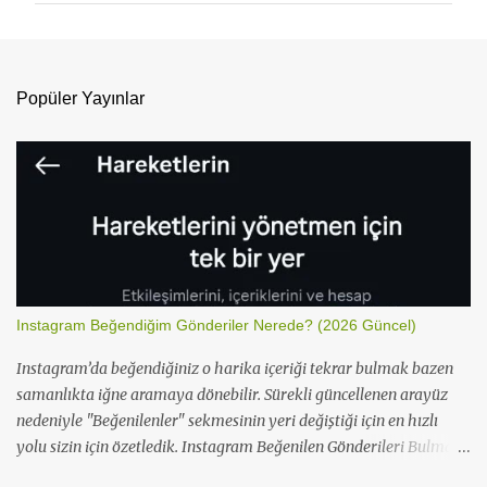
u
m
l
Popüler Yayınlar
a
r
Instagram Beğendiğim Gönderiler Nerede? (2026 Güncel)
Instagram’da beğendiğiniz o harika içeriği tekrar bulmak bazen
samanlıkta iğne aramaya dönebilir. Sürekli güncellenen arayüz
nedeniyle "Beğenilenler" sekmesinin yeri değiştiği için en hızlı
yolu sizin için özetledik. Instagram Beğenilen Gönderileri Bulma
Instagram, kullanıcı deneyimini artırmak için bu özelliği