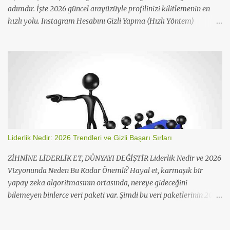
Hareket...
adımdır. İşte 2026 güncel arayüzüyle profilinizi kilitlemenin en
hızlı yolu. Instagram Hesabını Gizli Yapma (Hızlı Yöntem)
Instagram'da gizlilik ayarları, platformun sürekli güncellenen
menü yapısı nedeniyle zaman zaman yer değiştirebilir. Aşağıdaki
adımlar, en son uygulama sürümüne göre optimize edilmiştir.
Mobil Uygulama Üzerinden Adımlar (iOS ve Android)
Kullanıcıların büyük çoğunluğu bu işlemi uygulama üzerinden
tamamlamaktadır. İşte 30 saniyede hesap gizleme: Instagram
uygulamasını açın ve sağ alt köşedeki Profil fotoğrafınıza
dokunun. Sağ üstteki Üç Çizgi (Menü ) ikonuna tıklayarak Ayarlar
ve Gizlilik sekmesine girin. " İçeriklerini kimler görebilir" başlığı
Liderlik Nedir: 2026 Trendleri ve Gizli Başarı Sırları
altında bulunan Hesap Gizliliğ i seçeneğine dokunun. Gizli Hesap
butonunu sağa kaydırarak aktif hale getirin. Ekranda çıkan onay
ZİHNİNE LİDERLİK ET, DÜNYAYI DEĞİŞTİR Liderlik Nedir ve 2026
penceresinde Gizli Hesaba Geç butonuna basarak ...
Vizyonunda Neden Bu Kadar Önemli? Hayal et, karmaşık bir
yapay zeka algoritmasının ortasında, nereye gideceğini
bilemeyen binlerce veri paketi var. Şimdi bu veri paketlerinin 2026
iş dünyasındaki hibrit çalışanlar olduğunu düşün. Peki, liderlik
nedir? Neden lidere ihtiyaç duyarız? Liderlik, sadece emir vermek