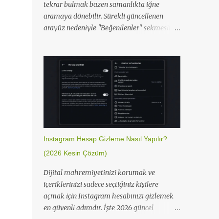
tekrar bulmak bazen samanlıkta iğne
aramaya dönebilir. Sürekli güncellenen
arayüz nedeniyle "Beğenilenler" sekmesinin
yeri değiştiği için en hızlı yolu sizin için
özetledik. Instagram Beğenilen Gönderileri
Bulma Instagram, kullanıcı deneyimini
artırmak için bu özelliği Hareketlerin
bölümü altına taşıdı. İşte hem mobilde hem
masaüstünde saniyeler içinde
beğendiklerinize ulaşma yolu: Instagram
Mobil Uygulamasında Adımlar Profil
simgenize dokunarak profil sayfanızı açın.
Instagram Hesap Gizleme Nasıl Yapılır?
Sağ üst köşedeki üç çizgili (menü) simgesine
(2026 Kesin Çözüm)
tıklayın. Açılan listeden Hareketlerin
sekmesine giriş yapın. Etkileşimle r
Dijital mahremiyetinizi korumak ve
seçeneğine dokunun. Beğenmeler kısmına
içeriklerinizi sadece seçtiğiniz kişilere
girerek tüm geçmiş beğenilerinizi
açmak için Instagram hesabınızı gizlemek
görüntüleyin. Instagram uygulamasında
en güvenli adımdır. İşte 2026 güncel
Hareketlerin menüsü üzerinden beğenilen