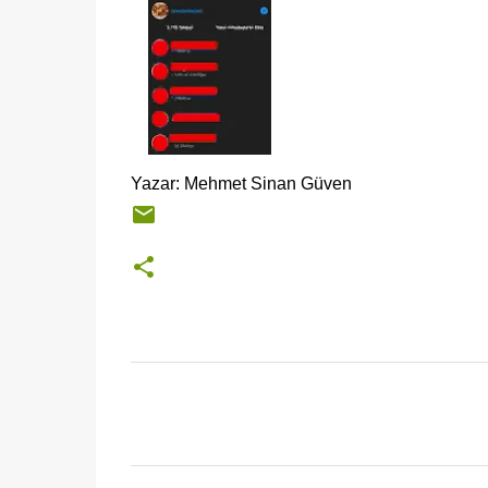
Yazar: Mehmet Sinan Güven
Y
o
r