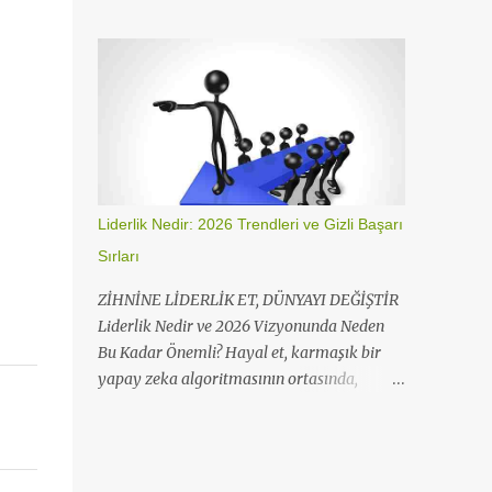
arayüzüyle profilinizi kilitlemenin en hızlı
gönderileri görüntüleme ekranı Instagram
yolu. Instagram Hesabını Gizli Yapma (Hızlı
Masaüstü (Web) Adımları Bilgisayarınızdan
Yöntem) Instagram'da gizlilik ayarları,
Instagram.com adresine gidin ve giriş yapın.
platformun sürekli güncellenen menü yapısı
Sol alt taraftaki Daha Fazla (üç çizgi)
nedeniyle zaman zaman yer değiştirebilir.
seçeneğine tıklayın. Hareket...
Aşağıdaki adımlar, en son uygulama
sürümüne göre optimize edilmiştir. Mobil
Uygulama Üzerinden Adımlar (iOS ve
Android) Kullanıcıların büyük çoğunluğu bu
Liderlik Nedir: 2026 Trendleri ve Gizli Başarı
işlemi uygulama üzerinden
Sırları
tamamlamaktadır. İşte 30 saniyede hesap
gizleme: Instagram uygulamasını açın ve
ZİHNİNE LİDERLİK ET, DÜNYAYI DEĞİŞTİR
sağ alt köşedeki Profil fotoğrafınıza
Liderlik Nedir ve 2026 Vizyonunda Neden
dokunun. Sağ üstteki Üç Çizgi (Menü )
Bu Kadar Önemli? Hayal et, karmaşık bir
ikonuna tıklayarak Ayarlar ve Gizlilik
yapay zeka algoritmasının ortasında,
sekmesine girin. " İçeriklerini kimler
nereye gideceğini bilemeyen binlerce veri
görebilir" başlığı altında bulunan Hesap
paketi var. Şimdi bu veri paketlerinin 2026 iş
Gizliliğ i seçeneğine dokunun. Gizli Hesap
dünyasındaki hibrit çalışanlar olduğunu
butonunu sağa kaydırarak aktif hale getirin.
düşün. Peki, liderlik nedir? Neden lidere