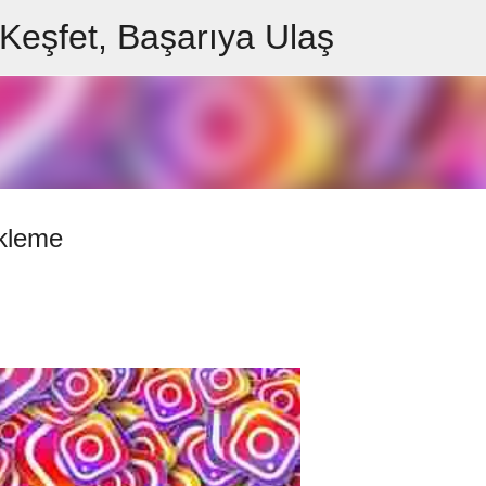
 Keşfet, Başarıya Ulaş
Ana içeriğe atla
ekleme