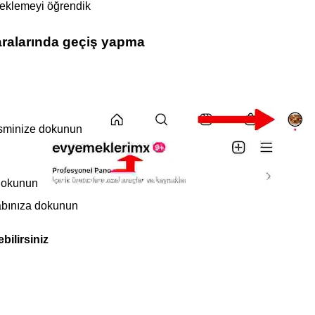
 eklemeyi öğrendik
aralarında geçiş yapma
 resminize dokunun
 dokunun
abınıza dokunun
bilirsiniz