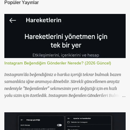
Popüler Yayınlar
a
r
Instagram Beğendiğim Gönderiler Nerede? (2026 Güncel)
Instagram’da beğendiğiniz o harika içeriği tekrar bulmak bazen
samanlıkta iğne aramaya dönebilir. Sürekli güncellenen arayüz
nedeniyle "Beğenilenler" sekmesinin yeri değiştiği için en hızlı
yolu sizin için özetledik. Instagram Beğenilen Gönderileri Bulma
Instagram, kullanıcı deneyimini artırmak için bu özelliği
Hareketlerin bölümü altına taşıdı. İşte hem mobilde hem
masaüstünde saniyeler içinde beğendiklerinize ulaşma yolu:
Instagram Mobil Uygulamasında Adımlar Profil simgenize