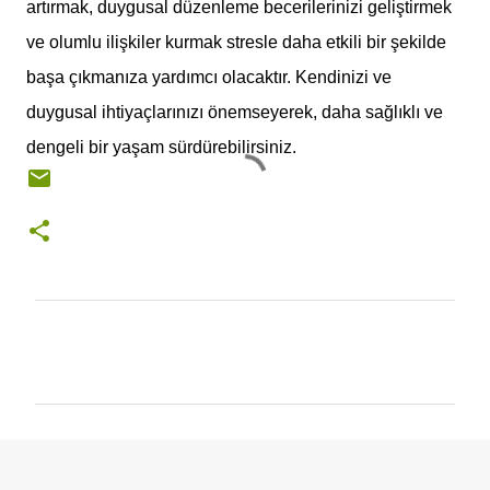
artırmak, duygusal düzenleme becerilerinizi geliştirmek
ve olumlu ilişkiler kurmak stresle daha etkili bir şekilde
başa çıkmanıza yardımcı olacaktır. Kendinizi ve
duygusal ihtiyaçlarınızı önemseyerek, daha sağlıklı ve
dengeli bir yaşam sürdürebilirsiniz.
Y
o
r
u
m
l