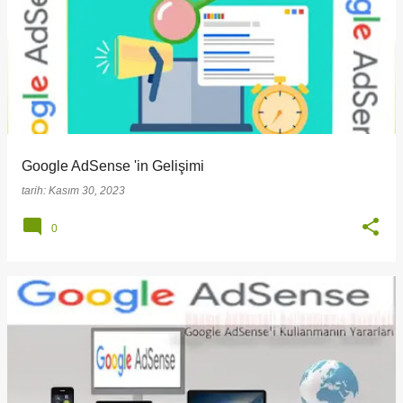
a
y
ı
t
l
a
Google AdSense 'in Gelişimi
r
tarih:
Kasım 30, 2023
0