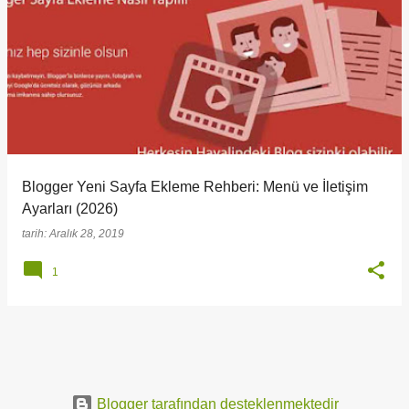
K
a
y
ı
t
l
a
Blogger Yeni Sayfa Ekleme Rehberi: Menü ve İletişim
r
Ayarları (2026)
tarih:
Aralık 28, 2019
1
Blogger tarafından desteklenmektedir